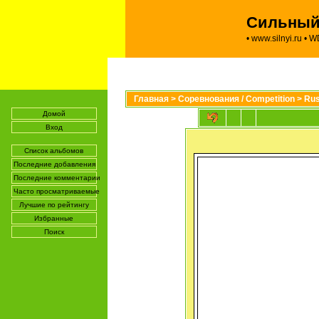
Сильный 
•
www.silnyi.ru
•
W
Главная
>
Соревнования / Competition
>
Rus
Домой
Вход
Список альбомов
Последние добавления
Последние комментарии
Часто просматриваемые
Лучшие по рейтингу
Избранные
Поиск