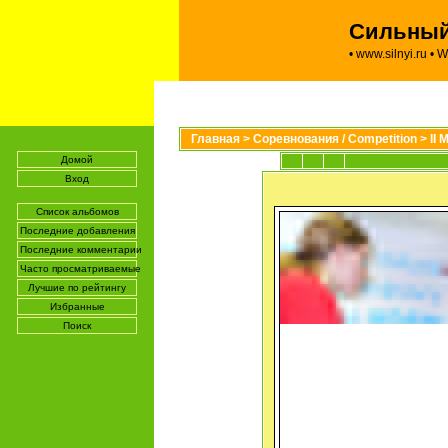
Сильный 
•
www.silnyi.ru
•
W
Главная
>
Соревнования / Competition
>
II
Домой
Вход
Список альбомов
Последние добавления
Последние комментарии
Часто просматриваемые
Лучшие по рейтингу
Избранные
Поиск