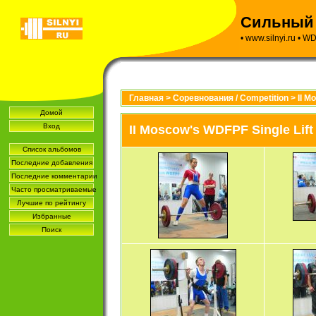
Сильный н
•
www.silnyi.ru
•
WD
Главная
>
Соревнования / Competition
>
II M
Домой
Вход
II Moscow's WDFPF Single Lif
Список альбомов
Последние добавления
Последние комментарии
Часто просматриваемые
Лучшие по рейтингу
Избранные
Поиск