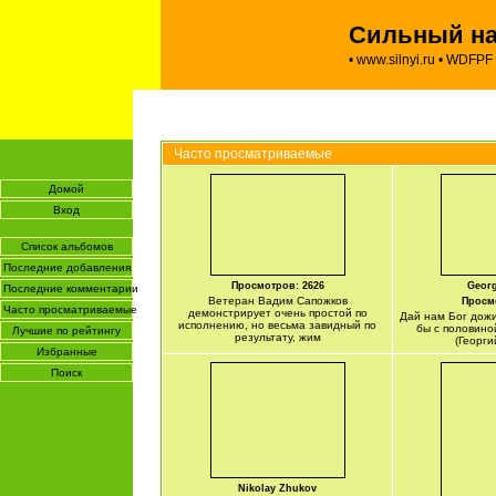
Сильный нар
•
www.silnyi.ru
•
WDFPF
Часто просматриваемые
Домой
Вход
Список альбомов
Последние добавления
Просмотров: 2626
Georg
Последние комментарии
Ветеран Вадим Сапожков
Просмо
Часто просматриваемые
демонстрирует очень простой по
Дай нам Бог дожи
исполнению, но весьма завидный по
бы с половино
Лучшие по рейтингу
результату, жим
(Георги
Избранные
Поиск
Nikolay Zhukov